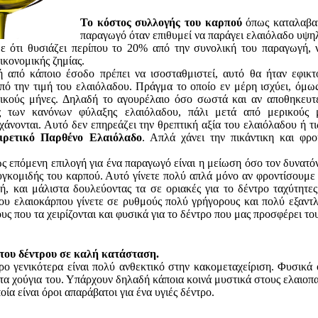
Το κόστος συλλογής του καρπού
όπως καταλαβαί
παραγωγό όταν επιθυμεί να παράγει ελαιόλαδο υψηλ
ε ότι θυσιάζει περίπου το 20% από την συνολική του παραγωγή, 
ικονομικής ζημίας.
ή από κάποιο έσοδο πρέπει να ισοσταθμιστεί, αυτό θα ήταν εφικ
πό την τιμή του ελαιόλαδου. Πράγμα το οποίο εν μέρη ισχύει, όμως
ικούς μήνες. Δηλαδή το αγουρέλαιο όσο σωστά και αν αποθηκευτε
ς των κανόνων φύλαξης ελαιόλαδου, πάλι μετά από μερικούς μή
χάνονται. Αυτό δεν επηρεάζει την θρεπτική αξία του ελαιόλαδου ή τι
ιρετικό Παρθένο Ελαιόλαδο
. Απλά χάνει την πικάντικη και φρ
ς επόμενη επιλογή για ένα παραγωγό είναι η μείωση όσο τον δυνατόν 
υγκομιδής του καρπού. Αυτό γίνετε πολύ απλά μόνο αν φροντίσουμε
ή, και μάλιστα δουλεύοντας τα σε οριακές για το δέντρο ταχύτητες
ου ελαιοκάρπου γίνετε σε ρυθμούς πολύ γρήγορους και πολύ εξαντλητ
ς που τα χειρίζονται και φυσικά για το δέντρο που μας προσφέρει το
του δέντρου σε καλή κατάσταση.
ρο γενικότερα είναι πολύ ανθεκτικό στην κακομεταχείριση. Φυσικά
ό τα χούγια του. Υπάρχουν δηλαδή κάποια κοινά μυστικά στους ελαιοπ
ποία είναι όροι απαράβατοι για ένα υγιές δέντρο.