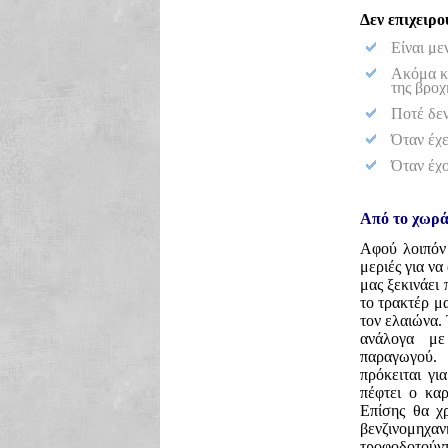
Δεν επιχειρ
Είναι με
Aκόμα κα
της βροχ
Ποτέ δεν
Όταν έχε
Όταν έχο
Από το χωράφ
Αφού λοιπόν 
μεριές για ν
μας ξεκινάει
το τρακτέρ μα
τον ελαιώνα. 
ανάλογα μ
παραγωγού. 
πρόκειται γι
πέφτει ο καρ
Επίσης θα χ
βενζινομηχ
τροφοδοτούντ