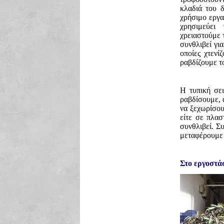
κλαδιά του 
χρήσιμο εργα
χρησιμεύει
χρειαστούμε 
συνθλιβεί γι
οποίες χτενί
ραβδίζουμε τ
Η τυπική σε
ραβδίσουμε, 
να ξεχωρίσου
είτε σε πλασ
συνθλιβεί. Σ
μεταφέρουμε 
Στο εργοστά