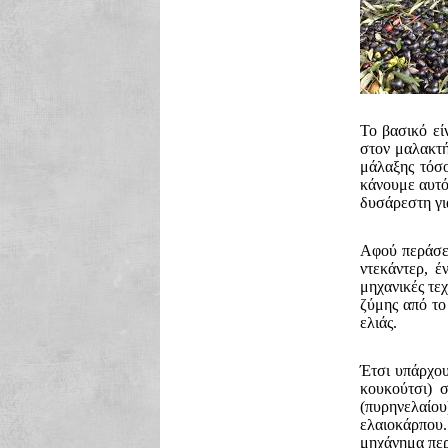
Το βασικό εί
στον μαλακτή
μάλαξης τόσ
κάνουμε αυτό 
δυσάρεστη γι
Αφού περάσει
ντεκάντερ, έ
μηχανικές τεχ
ζύμης από το 
ελιάς.
Έτσι υπάρχου
κουκούτσι) 
(πυρηνελαίο
ελαιοκάρπου.
μηχάνημα περ