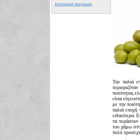
Εκτεταμένη διαχείριση
Την παλιά ε
περιοριζότα
ποσότητας ελ
είναι εύγευσ
με την ποιότ
παλιά εποχή 
ειδικότερα. 
να περάσουν 
του χάμω στη
πολύ προσεχτι