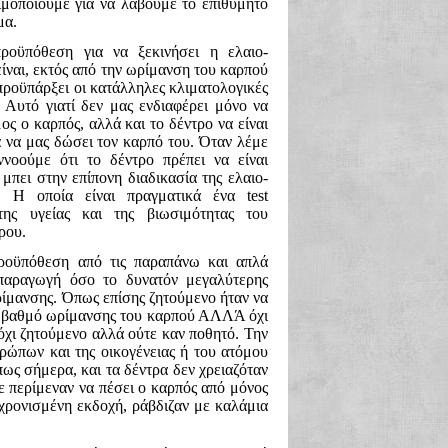
ιμοποιούμε για να λάβουμε το επιθυμητό
μα.
ροϋπόθεση για να ξεκινήσει η ελαιο-
ίναι, εκτός από την ωρίμανση του καρπού
προϋπάρξει οι κατάλληλες κλιματολογικές
 Αυτό γιατί δεν μας ενδιαφέρει μόνο να
μος ο καρπός, αλλά και το δέντρο να είναι
α να μας δώσει τον καρπό του. Όταν λέμε
εννοούμε ότι το δέντρο πρέπει να είναι
 μπει στην επίπονη διαδικασία της ελαιο-
. Η οποία είναι πραγματικά ένα test
της υγείας και της βιωσιμότητας του
ρου.
προϋπόθεση από τις παραπάνω και απλά
 παραγωγή όσο το δυνατόν μεγαλύτερης
ίμανσης. Όπως επίσης ζητούμενο ήταν να
ον βαθμό ωρίμανσης του καρπού ΑΛΛΆ όχι
όχι ζητούμενο αλλά ούτε καν ποθητό. Την
θρώπων και της οικογένειας ή του ατόμου
ως σήμερα, και τα δέντρα δεν χρειαζόταν
 περίμεναν να πέσει ο καρπός από μόνος
χρονισμένη εκδοχή, ράβδιζαν με καλάμια