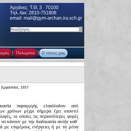
Αρχάνες Τ.Θ. 3 70100
Τηλ.-fax: 2810-751808
email: mail
@gym-archan.ira.sch.gr
ισμός
Πολυμέσα
Ο τόπος μας
| Εμφανίσεις: 1657
κασία παραγωγής ελαιόλαδου από
των χρόνων μέχρι σήμερα έχει υποστεί
λαγές, οι οποίες τις περισσότερες φορές
 να κάνουν με την διαδικασία αυτήν καθ`
λά με επιμέρους ενέργειες ή με τα μέσα