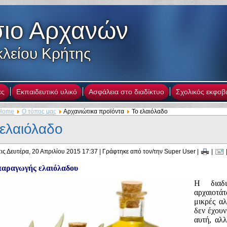
ιο Αρχανών
λείου Κρήτης
ες
Εκπαιδευτικό υλικό
Ασφάλεια στο διαδίκτυο
Σχολικός εκφοβ
Home
Ο τόπος μας
Αρχανιώτικα προϊόντα
Το ελαιόλαδο
 ελαιόλαδο
ις Δευτέρα, 20 Απριλίου 2015 17:37
|
Γράφτηκε από τον/την Super User
|
|
παραγωγής ελαιόλαδου
Η διαδι
αρχαιοτά
μικρές αλ
δεν έχουν
αυτή, αλ