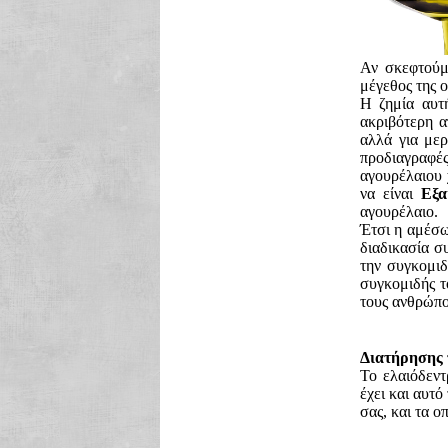
Αν σκεφτούμ
μέγεθος της ο
Η ζημία αυτ
ακριβότερη α
αλλά για μερ
προδιαγραφέ
αγουρέλαιου 
να είναι
Εξα
αγουρέλαιο.
Έτσι η αμέσω
διαδικασία σ
την συγκομιδ
συγκομιδής τ
τους ανθρώπου
Διατήρησης 
Το ελαιόδεντ
έχει και αυτ
σας, και τα ο