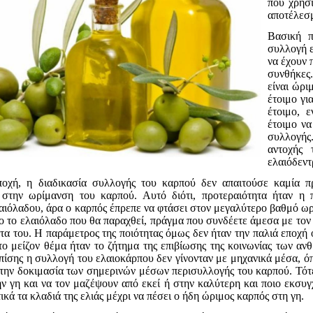
που χρησ
αποτέλεσ
Βασική π
συλλογή ε
να έχουν 
συνθήκες.
είναι ώρι
έτοιμο γι
έτοιμο, 
έτοιμο να
συλλογής
αντοχής 
ελαιόδεντ
ποχή, η διαδικασία συλλογής του καρπού δεν απαιτούσε καμία 
ν στην ωρίμανση του καρπού. Αυτό διότι, προτεραιότητα ήταν η
αιόλαδου, άρα ο καρπός έπρεπε να φτάσει στον μεγαλύτερο βαθμό ωρ
το το ελαιόλαδο που θα παραχθεί, πράγμα που συνδέετε άμεσα με τ
ητα του. Η παράμετρος της ποιότητας όμως δεν ήταν την παλιά εποχή 
το μείζον θέμα ήταν το ζήτημα της επιβίωσης της κοινωνίας των αν
Επίσης η συλλογή του ελαιοκάρπου δεν γίνονταν με μηχανικά μέσα, όπ
την δοκιμασία των σημερινών μέσων περισυλλογής του καρπού. Τότε
ν γη και να τον μαζέψουν από εκεί ή στην καλύτερη και ποιο εκσυγ
κά τα κλαδιά της ελιάς μέχρι να πέσει ο ήδη ώριμος καρπός στη γη.