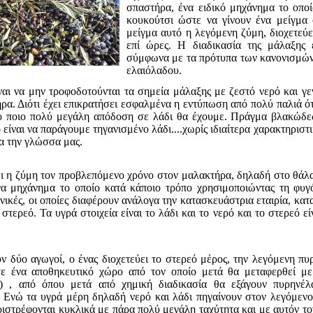
σπαστήρα, ένα ειδικό μηχάνημα το οποί
κουκούτσι ώστε να γίνουν ένα μείγμα
μείγμα αυτό η λεγόμενη ζύμη, διοχετεύε
επί ώρες. Η διαδικασία της μάλαξης 
σύμφωνα με τα πρότυπα των κανονισμών 
ελαιόλαδου.
ναι να μην τροφοδοτούνται τα σημεία μάλαξης με ζεστό νερό και γ
ρα. Διότι έχει επικρατήσει εσφαλμένα η εντύπωση από πολύ παλιά ότ
ο ποιο πολύ μεγάλη απόδοση σε λάδι θα έχουμε. Πράγμα βλακώδες
είναι να παράγουμε τηγανισμένο λάδι....χωρίς ιδιαίτερα χαρακτηριστ
α την γλώσσα μας.
 η ζύμη τον προβλεπόμενο χρόνο στον μαλακτήρα, δηλαδή στο θάλα
να μηχάνημα το οποίο κατά κάποιο τρόπο χρησιμοποιώντας τη φυγ
νικές, οι οποίες διαφέρουν ανάλογα την κατασκευάστρια εταιρία, κατα
στερεό. Τα υγρά στοιχεία είναι το λάδι και το νερό και το στερεό ε
ν δύο αγωγοί, ο ένας διοχετεύει το στερεό μέρος, την λεγόμενη πυ
σε ένα αποθηκευτικό χώρο από τον οποίο μετά θα μεταφερθεί με
υ) , από όπου μετά από χημική διαδικασία θα εξάγουν πυρηνέλ
 Ενώ τα υγρά μέρη δηλαδή νερό και λάδι πηγαίνουν στον λεγόμενο
ιστρέφονται κυκλικά με πάρα πολύ μεγάλη ταχύτητα και με αυτόν το