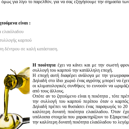
όμως για λίγο το παρελθόν, για να σας εξηγήσουμε την σημασία τω
τούμενα είναι :
α ελαιόλαδου
συλλογής καρπού
ση δέντρου σε καλή κατάσταση.
Η ποιότητα
έχει να κάνει και με την σωστή φρον
συλλογή του καρπού την κατάλληλη εποχή.
Η εποχή αυτή διαφέρει ανάλογα με την γεωγραφικ
Δηλαδή στο ίδιο χωριό ένας αγρότης μπορεί να έχε
οι κλιματολογικές συνθήκες το ευνοούν να ωριμάζ
από τους άλλους.
Οπότε αν το ζητούμενο είναι η ποιότητα , τότε πρέ
την συλλογή του καρπού περίπου όταν ο καρπός 
Δηλαδή πρέπει να θυσιάσει ένας παραγωγός το 20 
καλύτερη δυνατή ποιότητα ελαιόλαδου. Όταν έχ
υπόλοιπα στοιχεία που χαρακτηρίζουν το Εξαιρετι
την καλύτερη δυνατή ποιότητα ελαιόλαδου το λεγό