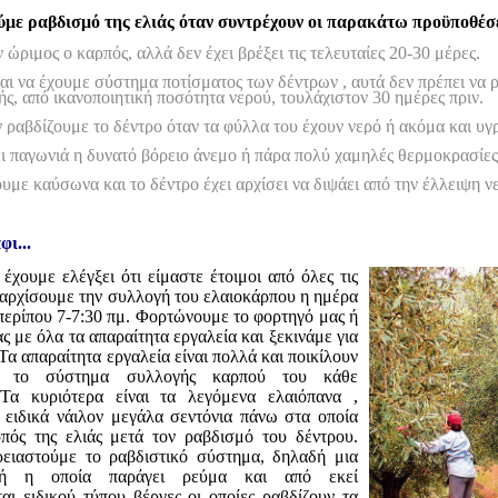
ούμε ραβδισμό της ελιάς όταν συντρέχουν οι παρακάτω προϋποθέσε
ν ώριμος ο καρπός, αλλά δεν έχει βρέξει τις τελευταίες 20-30 μέρες.
ι να έχουμε σύστημα ποτίσματος των δέντρων , αυτά δεν πρέπει να ρ
ής, από ικανοποιητική ποσότητα νερού, τουλάχιστον 30 ημέρες πριν.
 ραβδίζουμε το δέντρο όταν τα φύλλα του έχουν νερό ή ακόμα και υγ
ι παγωνιά η δυνατό βόρειο άνεμο ή πάρα πολύ χαμηλές θερμοκρασίες
υμε καύσωνα και το δέντρο έχει αρχίσει να διψάει από την έλλειψη ν
ι...
έχουμε ελέγξει ότι είμαστε έτοιμοι από όλες τις
α αρχίσουμε την συλλογή του ελαιοκάρπου η ημέρα
 περίπου 7-7:30 πμ. Φορτώνουμε το φορτηγό μας ή
ς με όλα τα απαραίτητα εργαλεία και ξεκινάμε για
Τα απαραίτητα εργαλεία είναι πολλά και ποικίλουν
ε το σύστημα συλλογής καρπού του κάθε
Τα κυριότερα είναι τα λεγόμενα ελαιόπανα ,
α ειδικά νάιλον μεγάλα σεντόνια πάνω στα οποία
πός της ελιάς μετά τον ραβδισμό του δέντρου.
ρειαστούμε το ραβδιστικό σύστημα, δηλαδή μια
ανή η οποία παράγει ρεύμα και από εκεί
αι ειδικού τύπου βέργες οι οποίες ραβδίζουν τα