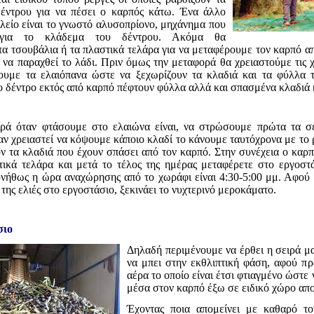
δέντρου για να πέσει ο καρπός κάτω. Ένα άλλο
λείο είναι το γνωστό αλυσοπρίονο, μηχάνημα που
 για το κλάδεμα του δέντρου. Ακόμα θα
τα τσουβάλια ή τα πλαστικά τελάρα για να μεταφέρουμε τον καρπό α
α να παραχθεί το λάδι. Πριν όμως την μεταφορά θα χρειαστούμε τις χ
ζουμε τα ελαιόπανα ώστε να ξεχωρίζουν τα κλαδιά και τα φύλλα τ
ο δέντρο εκτός από καρπό πέφτουν φύλλα αλλά και σπασμένα κλαδιά 
ιρά όταν φτάσουμε στο ελαιώνα είναι, να στρώσουμε πρώτα τα σε
αν χρειαστεί να κόψουμε κάποιο κλαδί το κάνουμε ταυτόχρονα με το ρ
ν τα κλαδιά που έχουν σπάσει από τον καρπό. Στην συνέχεια ο καρπ
τικά τελάρα και μετά το τέλος της ημέρας μεταφέρετε στο εργοστ
υνήθως η ώρα αναχώρησης από το χωράφι είναι 4:30-5:00 μμ. Αφού 
της ελιές στο εργοστάσιο, ξεκινάει το νυχτερινό μεροκάματο.
σιο
Δηλαδή περιμένουμε να έρθει η σειρά μας
να μπει στην εκθλιπτική φάση, αφού π
αέρα το οποίο είναι έτσι φτιαγμένο ώστε
μέσα στον καρπό έξω σε ειδικό χώρο απ
Έχοντας ποια απομείνει με καθαρό τ