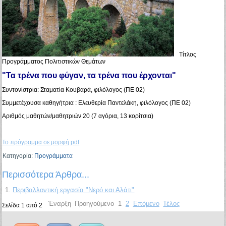
Τίτλος
Προγράμματος Πολιτιστικών Θεμάτων
"Τα τρένα που φύγαν, τα τρένα που έρχονται"
Συντονίστρια: Σταματία Κουβαρά, φιλόλογος (ΠΕ 02)
Συμμετέχουσα καθηγήτρια : Ελευθερία Παντελάκη, φιλόλογος (ΠΕ 02)
Αριθμός μαθητών/μαθητριών 20 (7 αγόρια, 13 κορίτσια)
Το πρόγραμμα σε μορφή pdf
Κατηγορία:
Προγράμματα
Περισσότερα Άρθρα...
Περιβαλλοντική εργασία "Νερό και Αλάτι"
Έναρξη
Προηγούμενο
1
2
Επόμενο
Τέλος
Σελίδα 1 από 2