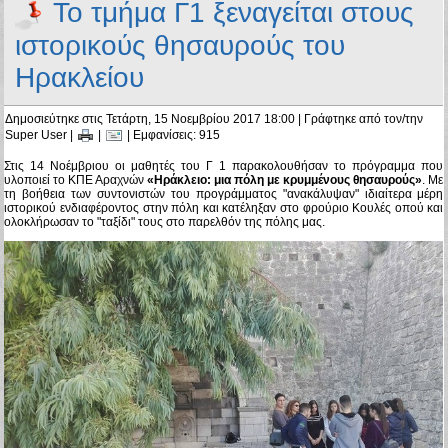
Το τμήμα Γ1 ξεναγείται στους
ιστορικούς θησαυρούς του
Ηρακλείου
Δημοσιεύτηκε στις Τετάρτη, 15 Νοεμβρίου 2017 18:00
|
Γράφτηκε από τον/την
Super User
|
|
| Εμφανίσεις: 915
Στις 14 Νοέμβριου οι μαθητές του Γ 1 παρακολουθήσαν το πρόγραμμα που
υλοποιεί το ΚΠΕ Αραχνών
«Ηράκλειο: μια πόλη με κρυμμένους θησαυρούς»
. Με
τη βοήθεια των συντονιστών του προγράμματος "ανακάλυψαν" ιδιαίτερα μέρη
ιστορικού ενδιαφέροντος στην πόλη και κατέληξαν στο φρούριο Κουλές οπού και
ολοκλήρωσαν το "ταξίδι" τους στο παρελθόν της πόλης μας.