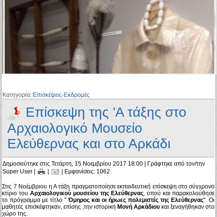
Κατηγορία:
Επισκέψεις-Εκδρομές
Επίσκεψη της 'Α τάξης στο
Αρχαιολογικό Μουσείο
Ελεύθερνας και στο Αρκάδι
Δημοσιεύτηκε στις Τετάρτη, 15 Νοεμβρίου 2017 18:00
|
Γράφτηκε από τον/την
Super User
|
|
| Εμφανίσεις: 1062
Στις 7 Νοέμβριου η Α τάξη πραγματοποίησε εκπαιδευτική επίσκεψη στο σύγχρονο
κτίριο του
Αρχαιολογικού μουσείου της Ελεύθερνας
, οπού και παρακολούθησε
το πρόγραμμα με τίτλο "
Όμηρος και οι ήρωες πολεμιστές της Ελεύθερνας
". Οι
μαθητές επισκέφτηκαν, επίσης ,την ιστορική
Μονή Αρκάδιου
και ξεναγήθηκαν στο
χώρο της.